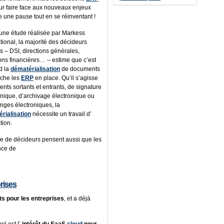
ur faire face aux nouveaux enjeux
une pause tout en se réinventant !
une étude réalisée par Markess
tional, la majorité des décideurs
is – DSI, directions générales,
ions financières… – estime que c’est
d la
dématérialisation
de documents
uche les
ERP
en place. Qu’il s’agisse
ents sortants et entrants, de signature
onique, d’archivage électronique ou
nges électroniques, la
rialisation
nécessite un travail d’
tion.
 de décideurs pensent aussi que les
nce de
prises
ts pour les entreprises
, et a déjà