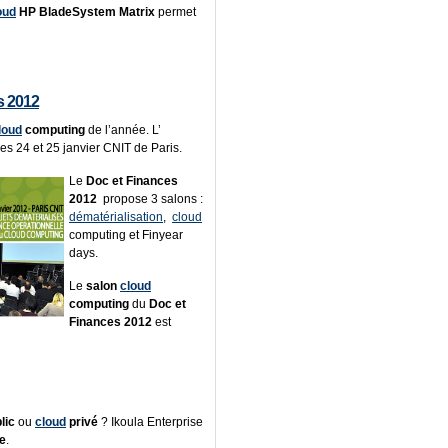
oud
HP BladeSystem Matrix
permet
s 2012
loud
computing
de l’année. L’
les 24 et 25 janvier CNIT de Paris.
Le
Doc et Finances
2012
propose 3 salons :
dématérialisation
,
cloud
computing et Finyear
days.
Le
salon
cloud
computing
du
Doc et
Finances 2012
est
lic
ou
cloud
privé
? Ikoula Enterprise
se
.