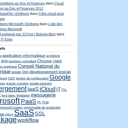
scriptions au Doc et Finances
dans
Cloud
ng au Doc et Finances 2012
hareFile | Elotheos
dans
Citrix cloud pour
ises
ations Microsoft | Elotheos
dans
Liste des
ations Microsoft
d expliqué par JCFrog | Boloms Blog
dans
 IT Expo
efs
application informatique
e
architecte
Chrome
e
BPM
business consultant
CMDB
Conseil National du
on graphique
rique
développement logiciel
deloitte
DNS
Google
Young
GED
gestion de configuration
Apps
grands comptes
hewlett packard
ergement
iCloud
IaaS
IT
ITIL
x
messagerie
livre blanc
législation
rosoft
PaaS
PC
PLM
terhouseCoopers
responsable de production
SaaS
SSL
ble micro
ckage
workflow