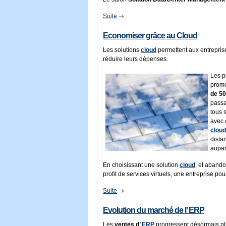
Suite
Economiser grâce au Cloud
Les solutions
cloud
permettent aux entrepris
réduire leurs dépenses.
Les p
prome
de 5
passa
tous 
avec 
cloud
dista
aupar
En choisissant une solution
cloud
, et abando
profit de services virtuels, une entreprise pou
Suite
Evolution du marché de l’ ERP
Les
ventes d’
ERP
progressent désormais pl