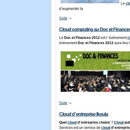
Le
cl
d’augmenter la
Suite
Cloud computing au Doc et Finance
Le
Doc et Finances 2012
est l’ évènement
c
évènement
Doc et Finances 2012
aura lieu 
Suite
Cloud d’ entreprise Ikoula
Quel
cloud
d’ entreprise choisir
?
Cloud
pub
Services est un service de
cloud
d’ entrepri