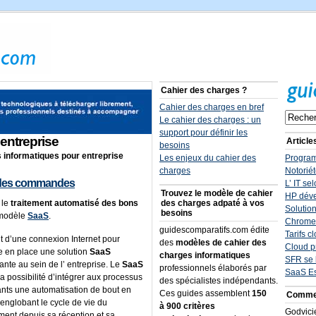
Cahier des charges ?
Cahier des charges en bref
Le cahier des charges : un
support pour définir les
entreprise
Article
besoins
s informatiques pour entreprise
Les enjeux du cahier des
Program
charges
Notoriét
n des commandes
L’ IT sel
Trouvez le modèle de cahier
HP déve
 le
traitement automatisé des bons
des charges adpaté à vos
Solution
besoins
 modèle
SaaS
.
Chrome 
guidescomparatifs.com édite
Tarifs 
ffit d’une connexion Internet pour
des
modèles de cahier des
Cloud p
e en place une solution
SaaS
charges informatiques
SFR se 
ante au sein de l’ entreprise. Le
SaaS
professionnels élaborés par
SaaS E
 la possibilité d’intégrer aux processus
des spécialistes indépendants.
ants une automatisation de bout en
Ces guides assemblent
150
Commen
 englobant le cycle de vie du
à 900 critères
Godvic
ent depuis sa réception et sa