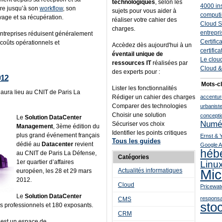
technologiques
, selon les
4000 in
re jusqu’à son
workflow
, son
sujets pour vous aider à
computi
vage et sa récupération.
réaliser votre cahier des
Cloud S
charges.
entrepr
ntreprises réduisent généralement
Certific
 coûts opérationnels et
Accèdez dès aujourd'hui à un
certific
éventail unique de
Le clou
ressources IT
réalisées par
Cloud &
des experts pour :
012
Mots-cl
Lister les fonctionnalités
aura lieu au CNIT de Paris La
Rédiger un cahier des charges
accentur
Comparer des technologies
urbanist
Choisir une solution
concepti
Le
Solution DataCenter
Numé
Sécuriser vos choix
Management
, 3ème édition du
Identifier les points critiques
plus grand événement français
Ernst & 
Tous les guides
dédié au
Datacenter
revient
Google 
héb
au CNIT de Paris La Défense,
Catégories
1er quartier d’affaires
Linu
Mic
Actualités informatiques
européen, les 28 et 29 mars
2012.
Cloud
Pricewa
Le
Solution DataCenter
responsa
CMS
sto
rs professionnels et 180 exposants.
CRM
est un espace de