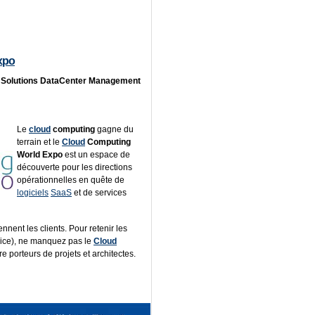
xpo
n
Solutions DataCenter Management
Le
cloud
computing
gagne du
terrain et le
Cloud
Computing
World Expo
est un espace de
découverte pour les directions
opérationnelles en quête de
logiciels
SaaS
et de services
iennent les clients. Pour retenir les
vice), ne manquez pas le
Cloud
re porteurs de projets et architectes.