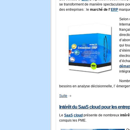
se transforment de manière spectaculaire po
des entreprises : le
marché de l’
ERP
marque 
Selon 
Interna
frança
direct
d’abor
qui to
d’élém
électr
d’écha
dématé
intégra
Nombre
besoins en analyse décisionnelle, l’ émerge
Suite
Intérêt du SaaS cloud pour les entre
Le
SaaS
cloud
présente de nombreux
intérê
conquis les PME.