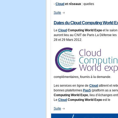
-
Cloud
et réseaux
: quelles
Suite
Dates du Cloud Computing World E
Le
Cloud
Computing World Expo
et le salo
auront lieu au CNIT de Paris La Défense les
28 et 29 Mars 2012.
complémentaires, fournis à la demande.
Les services en ligne de
Cloud
attirent et ret
bonnes plateformes
PaaS
(platform as a ser
Computing World Expo
, lieu d’échanges ent
Le
Cloud
Computing World Expo
est le
Suite