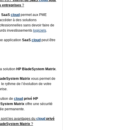
el est l’
intérêt du SaaS
cloud
pour
s entreprises
?
e
SaaS
cloud
permet aux PME
accéder à des solutions
ofessionnelles sans devoir faire de
urds investissements
logiciels
.
e application
SaaS
cloud
peut être
la solution
HP BladeSystem Matrix
.
ladeSystem Matrix
vous permet de
 le rythme de l’évolution de votre
rise.
lution de
cloud
privé
HP
eSystem Matrix
offre une sécurité
rée permanente.
 sont les avantages du
cloud
privé
ladeSystem Matrix
?