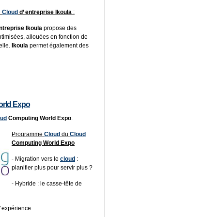
u
Cloud
d’ entreprise Ikoula
:
ntreprise
Ikoula
propose des
timisées, allouées en fonction de
éelle.
Ikoula
permet également des
rld Expo
oud
Computing World Expo
.
Programme
Cloud
du
Cloud
Computing World Expo
- Migration vers le
cloud
:
planifier plus pour servir plus ?
- Hybride : le casse-tête de
d’expérience