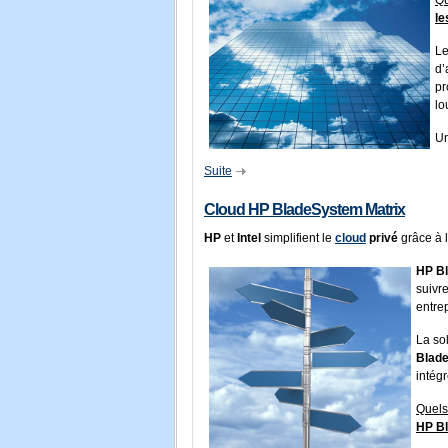
Qu
le
L
d’
pr
lo
Un
Suite
Cloud HP BladeSystem Matrix
HP
et
Intel
simplifient le
cloud
privé
grâce à 
HP B
suivre
entrep
La so
Blad
intég
Quels
HP B