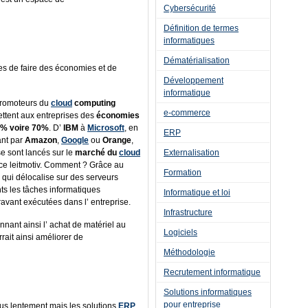
Cybersécurité
Définition de termes
informatiques
Dématérialisation
es de faire des économies et de
Développement
informatique
romoteurs du
cloud
computing
e-commerce
ttent aux entreprises des
économies
0% voire 70%
. D’
IBM
à
Microsoft
, en
ERP
nt par
Amazon
,
Google
ou
Orange
,
se sont lancés sur le
marché du
cloud
Externalisation
ce leitmotiv. Comment ? Grâce au
Formation
qui délocalise sur des serveurs
nts les tâches informatiques
Informatique et loi
avant exécutées dans l’ entreprise.
Infrastructure
nnant ainsi l’ achat de matériel au
Logiciels
rrait ainsi améliorer de
Méthodologie
Recrutement informatique
Solutions informatiques
pour entreprise
us lentement mais les solutions
ERP