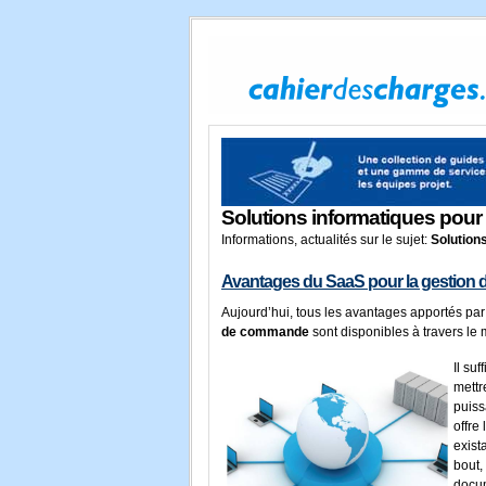
Solutions informatiques pour 
Informations, actualités sur le sujet:
Solution
Avantages du SaaS pour la gestio
Aujourd’hui, tous les avantages apportés par
de commande
sont disponibles à travers le
Il su
mettr
puiss
offre
exist
bout,
docum