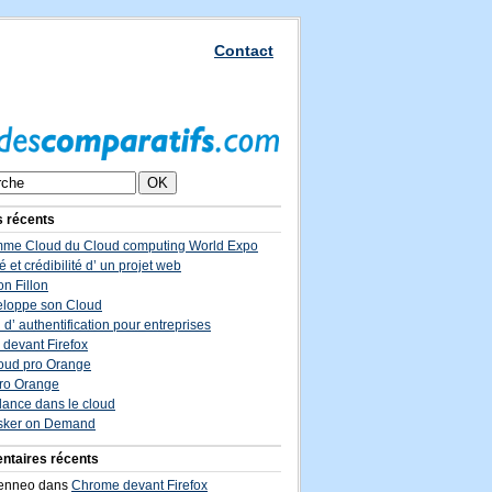
Contact
s récents
me Cloud du Cloud computing World Expo
é et crédibilité d’ un projet web
on Fillon
loppe son Cloud
 d’ authentification pour entreprises
devant Firefox
cloud pro Orange
ro Orange
lance dans le cloud
sker on Demand
taires récents
ienneo dans
Chrome devant Firefox