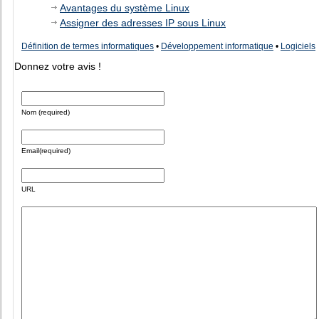
Avantages du système Linux
Assigner des adresses IP sous Linux
Définition de termes informatiques
•
Développement informatique
•
Logiciels
Donnez votre avis !
Nom (required)
Email(required)
URL