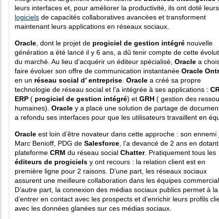
leurs interfaces et, pour améliorer la productivité, ils ont doté leurs
logiciels
de capacités collaboratives avancées et
transforment
maintenant leurs applications en réseaux sociaux.
Oracle
, dont le projet de
progiciel de gestion intégré
nouvelle
génération a été lancé il y 6 ans, a dû tenir compte de cette évolu
du marché. Au lieu d’acquérir un éditeur spécialisé,
Oracle
a chois
faire évoluer son offre de communication instantanée
Oracle Ont
en un
réseau social d’ entreprise
.
Oracle
a créé sa propre
technologie de réseau social et l’a intégrée à ses applications :
C
ERP
(
progiciel de gestion intégré
) et
GRH
( gestion des resso
humaines).
Oracle
y a placé une solution de partage de document
a refondu ses interfaces pour que les utilisateurs travaillent en éq
Oracle
est loin d’être novateur dans cette approche : son ennemi 
Marc Benioff, PDG de
Salesforce
, l’a devancé de 2 ans en dotant
plateforme
CRM
du réseau social
Chatter
. Pratiquement tous les
éditeurs de progiciels
y ont recours : la relation client est en
première ligne pour 2 raisons. D’une part, les réseaux sociaux
assurent une meilleure collaboration dans les équipes commercial
D’autre part, la connexion des médias sociaux publics permet à la 
d’entrer en contact avec les prospects et d’enrichir leurs profils cli
avec les données glanées sur ces médias sociaux.