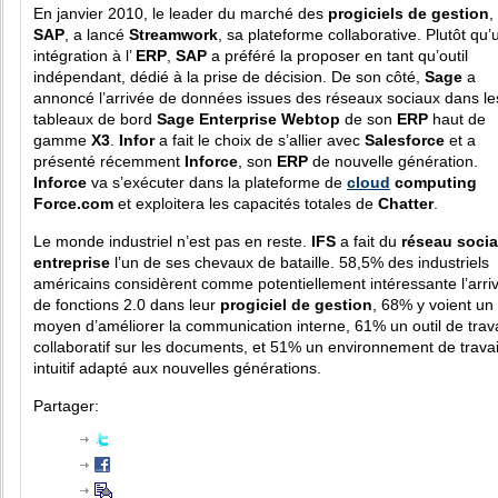
En janvier 2010, le leader du marché des
progiciels de gestion
,
SAP
, a lancé
Streamwork
, sa plateforme collaborative. Plutôt qu’
intégration à l’
ERP
,
SAP
a préféré la proposer en tant qu’outil
indépendant, dédié à la prise de décision. De son côté,
Sage
a
annoncé l’arrivée de données issues des réseaux sociaux dans le
tableaux de bord
Sage Enterprise Webtop
de son
ERP
haut de
gamme
X3
.
Infor
a fait le choix de s’allier avec
Salesforce
et a
présenté récemment
Inforce
, son
ERP
de nouvelle génération.
Inforce
va s’exécuter dans la plateforme de
cloud
computing
Force.com
et exploitera les capacités totales de
Chatter
.
Le monde industriel n’est pas en reste.
IFS
a fait du
réseau social
entreprise
l’un de ses chevaux de bataille. 58,5% des industriels
américains considèrent comme potentiellement intéressante l’arri
de fonctions 2.0 dans leur
progiciel de gestion
, 68% y voient un
moyen d’améliorer la communication interne, 61% un outil de trava
collaboratif sur les documents, et 51% un environnement de travai
intuitif adapté aux nouvelles générations.
Partager: